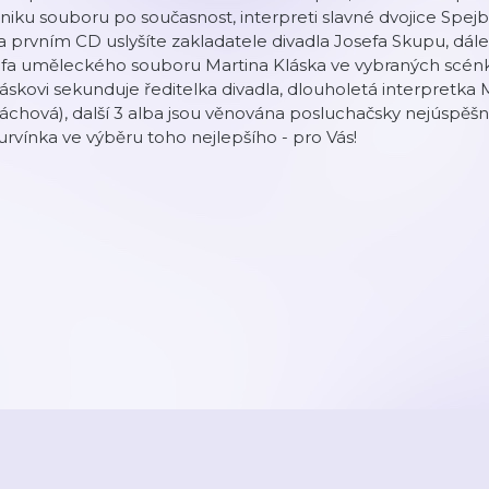
niku souboru po současnost, interpreti slavné dvojice Spejb
 prvním CD uslyšíte zakladatele divadla Josefa Skupu, dál
éfa uměleckého souboru Martina Kláska ve vybraných scénk
áskovi sekunduje ředitelka divadla, dlouholetá interpretka
áchová), další 3 alba jsou věnována posluchačsky nejúspěšn
rvínka ve výběru toho nejlepšího - pro Vás!