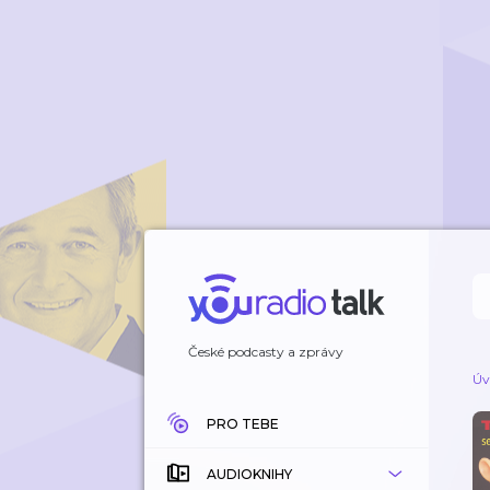
České podcasty a zprávy
Úv
PRO TEBE
AUDIOKNIHY