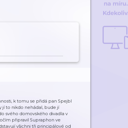
nnosti, k tomu se přidá pan Spejbl
jí to nikdo nehádal, bude jí
í do svého domovského divadla v
ýročím připravil Supraphon ve
avují všichni tři principálové od