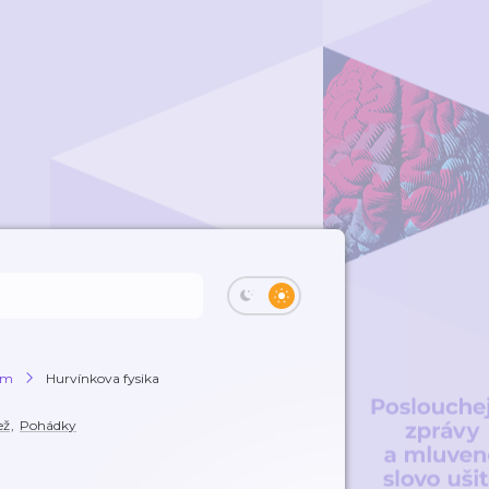
kem
Hurvínkova fysika
ež
,
Pohádky