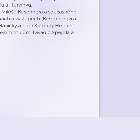
la a Hurvínka.
e Miloše Kirschnera a současného
ách a výstupech (Kirschnerovi a
 Máničky a paní Kateřiny Helena
ějším titulům. Divadlo Spejbla a