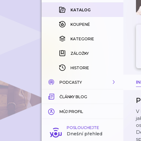
KATALOG
KOUPENÉ
KATEGORIE
ZÁLOŽKY
HISTORIE
I
PODCASTY
ČLÁNKY BLOG
KATALOG
P
V 
KATEGORIE
MŮJ PROFIL
ja
os
ZÁLOŽKY
POSLOUCHEJTE
De
Dnešní přehled
sp
LÍBÍ SE MI