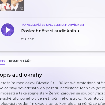
TO NEJLEPŠÍ SE SPEJBLEM A HURVÍNKEM
Poslechněte si audioknihu
17. 9. 2021
NFO
KOMENTÁŘE
opis audioknihy
letošním roce oslaví Divadlo S+H 80 let své profesionální či
ko čerstvý devadesátník a pozadu nezůstane Mánička (ač by 
mdesát) a také stejně starý Žeryk. Zároveň se soubor vrac
jvické ulici po jeho více než roční rekonstrukci. K těmto v
olupráci s vedením divadla tento komplet, na němž se předst