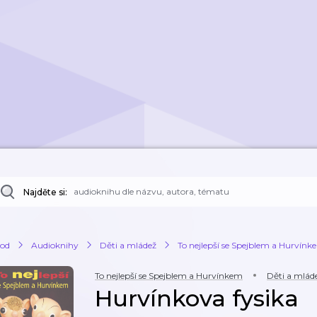
Najděte si:
od
Audioknihy
Děti a mládež
To nejlepší se Spejblem a Hurvín
To nejlepší se Spejblem a Hurvínkem
Děti a mlád
Hurvínkova fysika