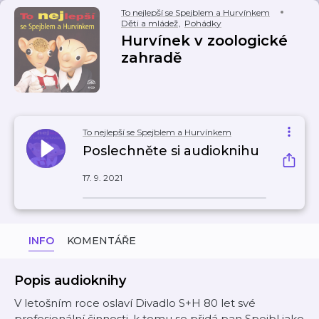
To nejlepší se Spejblem a Hurvínkem
Děti a mládež
,
Pohádky
Hurvínek v zoologické
zahradě
To nejlepší se Spejblem a Hurvínkem
Poslechněte si audioknihu
17. 9. 2021
INFO
KOMENTÁŘE
Popis audioknihy
V letošním roce oslaví Divadlo S+H 80 let své
profesionální činnosti, k tomu se přidá pan Spejbl jako