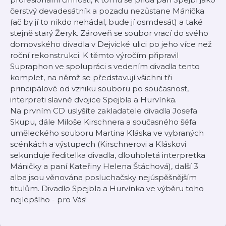
čerstvý devadesátník a pozadu nezůstane Mánička
(ač by jí to nikdo nehádal, bude jí osmdesát) a také
stejně starý Žeryk. Zároveň se soubor vrací do svého
domovského divadla v Dejvické ulici po jeho více než
roční rekonstrukci. K těmto výročím připravil
Supraphon ve spolupráci s vedením divadla tento
komplet, na němž se představují všichni tři
principálové od vzniku souboru po současnost,
interpreti slavné dvojice Spejbla a Hurvínka.
Na prvním CD uslyšíte zakladatele divadla Josefa
Skupu, dále Miloše Kirschnera a současného šéfa
uměleckého souboru Martina Kláska ve vybraných
scénkách a výstupech (Kirschnerovi a Kláskovi
sekunduje ředitelka divadla, dlouholetá interpretka
Máničky a paní Kateřiny Helena Štáchová), další 3
alba jsou věnována posluchačsky nejúspěšnějším
titulům. Divadlo Spejbla a Hurvínka ve výběru toho
nejlepšího - pro Vás!