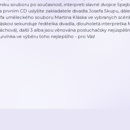
niku souboru po současnost, interpreti slavné dvojice Spejb
 prvním CD uslyšíte zakladatele divadla Josefa Skupu, dál
éfa uměleckého souboru Martina Kláska ve vybraných scénk
áskovi sekunduje ředitelka divadla, dlouholetá interpretka
áchová), další 3 alba jsou věnována posluchačsky nejúspěšn
rvínka ve výběru toho nejlepšího - pro Vás!