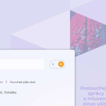
kem
Hurvínek píše úkol
ež
,
Pohádky