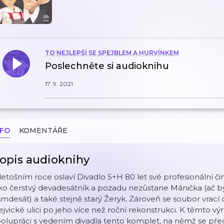
TO NEJLEPŠÍ SE SPEJBLEM A HURVÍNKEM
Poslechněte si audioknihu
17. 9. 2021
NFO
KOMENTÁŘE
opis audioknihy
letošním roce oslaví Divadlo S+H 80 let své profesionální či
ko čerstvý devadesátník a pozadu nezůstane Mánička (ač by 
mdesát) a také stejně starý Žeryk. Zároveň se soubor vrac
jvické ulici po jeho více než roční rekonstrukci. K těmto v
olupráci s vedením divadla tento komplet, na němž se předst