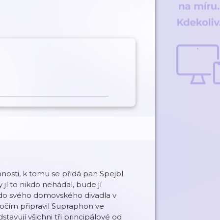
nnosti, k tomu se přidá pan Spejbl
jí to nikdo nehádal, bude jí
í do svého domovského divadla v
ýročím připravil Supraphon ve
avují všichni tři principálové od