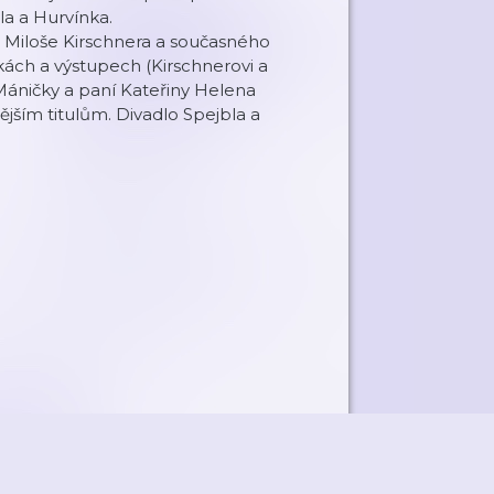
la a Hurvínka.
e Miloše Kirschnera a současného
ách a výstupech (Kirschnerovi a
 Máničky a paní Kateřiny Helena
ějším titulům. Divadlo Spejbla a