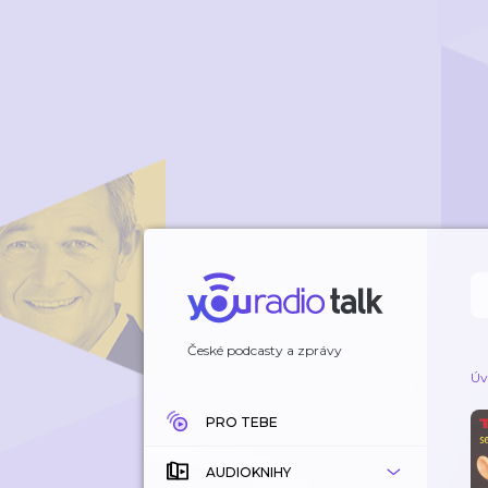
České podcasty a zprávy
Úv
PRO TEBE
AUDIOKNIHY