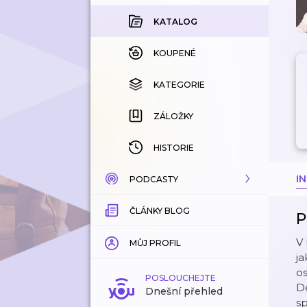
KATALOG
KOUPENÉ
KATEGORIE
ZÁLOŽKY
HISTORIE
I
PODCASTY
ČLÁNKY BLOG
KATALOG
P
V 
KATEGORIE
MŮJ PROFIL
ja
os
ZÁLOŽKY
POSLOUCHEJTE
De
Dnešní přehled
sp
LÍBÍ SE MI