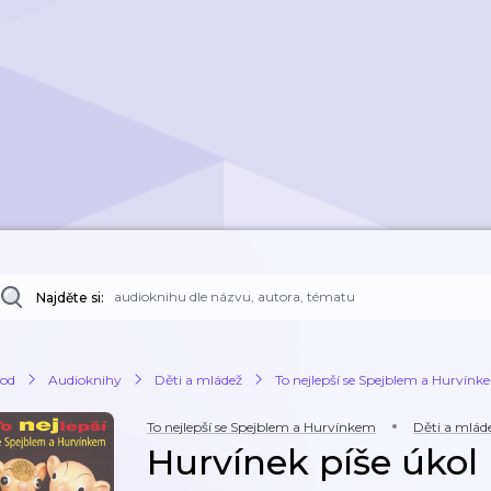
Najděte si:
od
Audioknihy
Děti a mládež
To nejlepší se Spejblem a Hurvín
To nejlepší se Spejblem a Hurvínkem
Děti a mlád
Hurvínek píše úkol