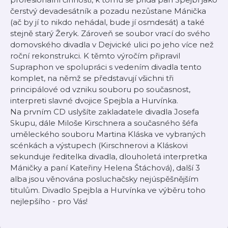
čerstvý devadesátník a pozadu nezůstane Mánička
(ač by jí to nikdo nehádal, bude jí osmdesát) a také
stejně starý Žeryk. Zároveň se soubor vrací do svého
domovského divadla v Dejvické ulici po jeho více než
roční rekonstrukci. K těmto výročím připravil
Supraphon ve spolupráci s vedením divadla tento
komplet, na němž se představují všichni tři
principálové od vzniku souboru po současnost,
interpreti slavné dvojice Spejbla a Hurvínka.
Na prvním CD uslyšíte zakladatele divadla Josefa
Skupu, dále Miloše Kirschnera a současného šéfa
uměleckého souboru Martina Kláska ve vybraných
scénkách a výstupech (Kirschnerovi a Kláskovi
sekunduje ředitelka divadla, dlouholetá interpretka
Máničky a paní Kateřiny Helena Štáchová), další 3
alba jsou věnována posluchačsky nejúspěšnějším
titulům. Divadlo Spejbla a Hurvínka ve výběru toho
nejlepšího - pro Vás!