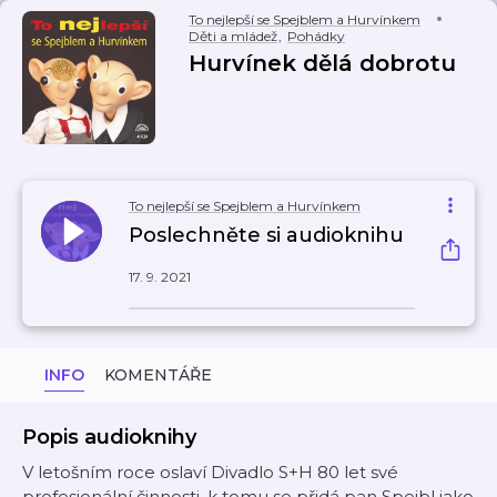
To nejlepší se Spejblem a Hurvínkem
Děti a mládež
,
Pohádky
Hurvínek dělá dobrotu
To nejlepší se Spejblem a Hurvínkem
Poslechněte si audioknihu
17. 9. 2021
INFO
KOMENTÁŘE
Popis audioknihy
V letošním roce oslaví Divadlo S+H 80 let své
profesionální činnosti, k tomu se přidá pan Spejbl jako