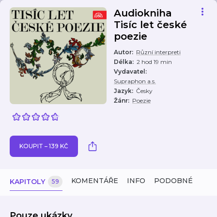
Audiokniha
Tisíc let české
poezie
Autor
:
Různí interpreti
Délka
:
2 hod 19 min
Vydavatel
:
Supraphon a.s.
Jazyk
:
Česky
Žánr
:
Poezie
KOUPIT – 139 KČ
KOMENTÁŘE
INFO
PODOBNÉ
KAPITOLY
59
Pouze ukázky