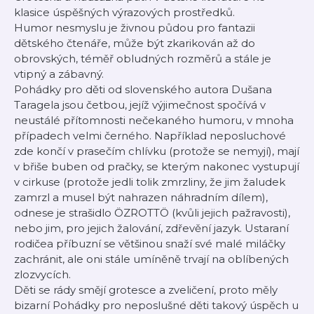
klasice úspěšných výrazových prostředků.
Humor nesmyslu je živnou půdou pro fantazii
dětského čtenáře, může být zkarikován až do
obrovských, téměř obludných rozměrů a stále je
vtipný a zábavný.
Pohádky pro děti od slovenského autora Dušana
Taragela jsou četbou, jejíž výjimečnost spočívá v
neustálé přítomnosti nečekaného humoru, v mnoha
případech velmi černého. Například neposluchové
zde končí v prasečím chlívku (protože se nemyjí), mají
v břiše buben od pračky, se kterým nakonec vystupují
v cirkuse (protože jedli tolik zmrzliny, že jim žaludek
zamrzl a musel být nahrazen náhradním dílem),
odnese je strašidlo ÖZROTTÖ (kvůli jejich pažravosti),
nebo jim, pro jejich žalování, zdřevění jazyk. Ustaraní
rodičea příbuzní se většinou snaží své malé miláčky
zachránit, ale oni stále umíněně trvají na oblíbených
zlozvycích.
Děti se rády smějí grotesce a zveličení, proto měly
bizarní Pohádky pro neposlušné děti takový úspěch u