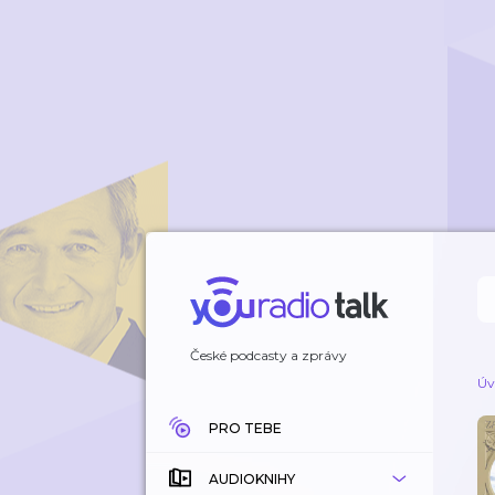
České podcasty a zprávy
Úv
PRO TEBE
AUDIOKNIHY