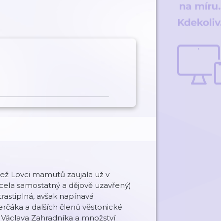
ež Lovci mamutů zaujala už v
zcela samostatný a dějově uzavřený)
trastiplná, avšak napínavá
čáka a dalších členů věstonické
 Václava Zahradníka a množství