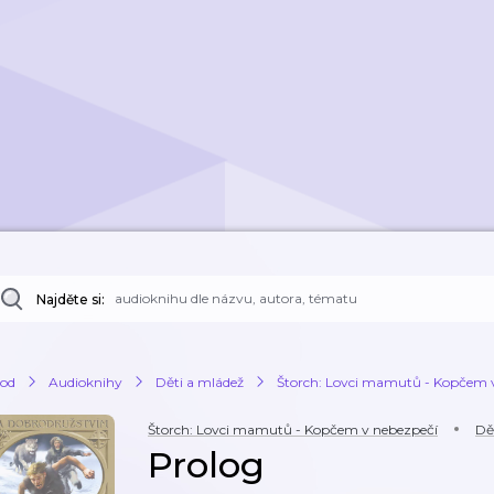
Najděte si:
od
Audioknihy
Děti a mládež
Štorch: Lovci mamutů - Kopčem 
Štorch: Lovci mamutů - Kopčem v nebezpečí
Dě
Prolog