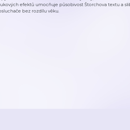
ukových efektů umocňuje působivost Štorchova textu a sli
sluchače bez rozdílu věku.