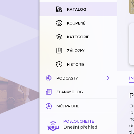
KATALOG
KOUPENÉ
KATEGORIE
ZÁLOŽKY
HISTORIE
I
PODCASTY
ČLÁNKY BLOG
KATALOG
P
D
KATEGORIE
MŮJ PROFIL
lo
na
ZÁLOŽKY
POSLOUCHEJTE
d
Dnešní přehled
t
LÍBÍ SE MI