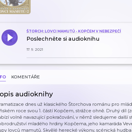
ŠTORCH: LOVCI MAMUTŮ - KOPČEM V NEBEZPEČÍ
Poslechněte si audioknihu
17. 9. 2021
NFO
KOMENTÁŘE
opis audioknihy
ramatizace dnes už klasického Štorchova románu pro mlád
ňském roce svou 1. částí Kopčem, strážce ohně. Druhý díl (
bízí volně navazující pokračování, v němž sledujeme další s
obrodružství mladého hrdiny Kopčema, jeho kamaráda Vever
lupy lovců mamutů. Skvělé herecké výkony, scénická hudba