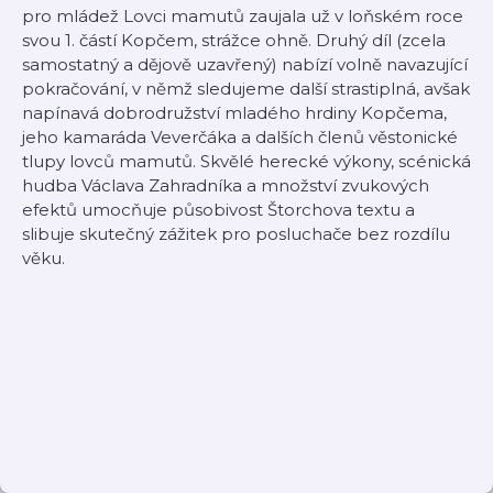
pro mládež Lovci mamutů zaujala už v loňském roce
svou 1. částí Kopčem, strážce ohně. Druhý díl (zcela
samostatný a dějově uzavřený) nabízí volně navazující
pokračování, v němž sledujeme další strastiplná, avšak
napínavá dobrodružství mladého hrdiny Kopčema,
jeho kamaráda Veverčáka a dalších členů věstonické
tlupy lovců mamutů. Skvělé herecké výkony, scénická
hudba Václava Zahradníka a množství zvukových
efektů umocňuje působivost Štorchova textu a
slibuje skutečný zážitek pro posluchače bez rozdílu
věku.