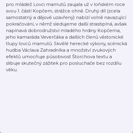
pro mládež Lovci mamutů zaujala už v loňském roce
svou 1. částí Kopčem, strážce ohně. Druhý díl (zcela
samostatný a dějově uzavřený) nabízí volně navazující
pokračování, v němž sledujeme další strastiplná, avšak
napínavá dobrodružství mladého hrdiny Kopčema,
jeho kamaráda Veverčáka a dalších členů věstonické
tlupy lovců mamutů. Skvělé herecké výkony, scénická
hudba Václava Zahradníka a množství zvukových
efektů umocňuje působivost Štorchova textu a
slibuje skutečný zážitek pro posluchače bez rozdílu
věku.