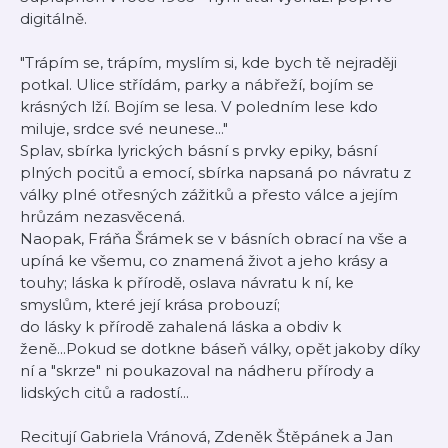
digitálně.
"Trápím se, trápím, myslím si, kde bych tě nejraději
potkal. Ulice střídám, parky a nábřeží, bojím se
krásných lží. Bojím se lesa. V poledním lese kdo
miluje, srdce své neunese..."
Splav, sbírka lyrických básní s prvky epiky, básní
plných pocitů a emocí, sbírka napsaná po návratu z
války plné otřesných zážitků a přesto válce a jejím
hrůzám nezasvěcená.
Naopak, Fráňa Šrámek se v básních obrací na vše a
upíná ke všemu, co znamená život a jeho krásy a
touhy; láska k přírodě, oslava návratu k ní, ke
smyslům, které její krása probouzí;
do lásky k přírodě zahalená láska a obdiv k
ženě...Pokud se dotkne báseň války, opět jakoby díky
ní a "skrze" ni poukazoval na nádheru přírody a
lidských citů a radostí...
Recitují Gabriela Vránová, Zdeněk Štěpánek a Jan