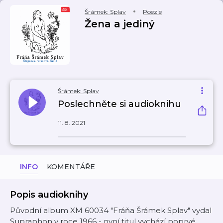
Šrámek: Splav
Poezie
Žena a jediný
Šrámek: Splav
Poslechněte si audioknihu
11. 8. 2021
INFO
KOMENTÁŘE
Popis audioknihy
Původní album XM 60034 "Fráňa Šrámek Splav" vydal
Supraphon v roce 1966 - nyní titul vychází poprvé