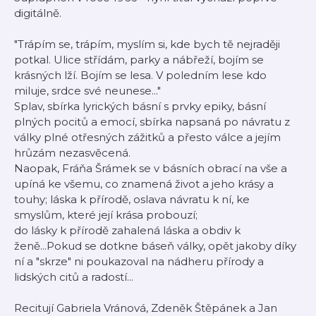
digitálně.
"Trápím se, trápím, myslím si, kde bych tě nejraději
potkal. Ulice střídám, parky a nábřeží, bojím se
krásných lží. Bojím se lesa. V poledním lese kdo
miluje, srdce své neunese..."
Splav, sbírka lyrických básní s prvky epiky, básní
plných pocitů a emocí, sbírka napsaná po návratu z
války plné otřesných zážitků a přesto válce a jejím
hrůzám nezasvěcená.
Naopak, Fráňa Šrámek se v básních obrací na vše a
upíná ke všemu, co znamená život a jeho krásy a
touhy; láska k přírodě, oslava návratu k ní, ke
smyslům, které její krása probouzí;
do lásky k přírodě zahalená láska a obdiv k
ženě...Pokud se dotkne báseň války, opět jakoby díky
ní a "skrze" ni poukazoval na nádheru přírody a
lidských citů a radostí...
Recitují Gabriela Vránová, Zdeněk Štěpánek a Jan