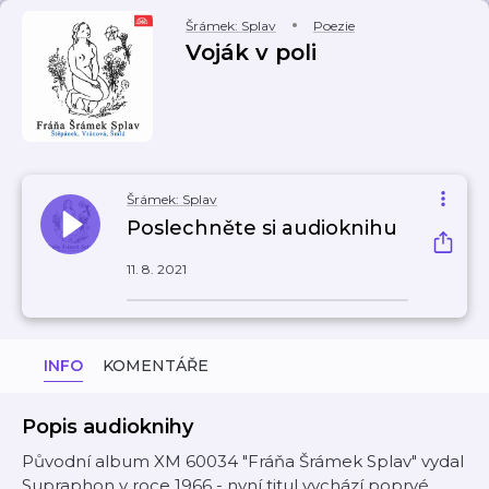
Šrámek: Splav
Poezie
Voják v poli
Šrámek: Splav
Poslechněte si audioknihu
11. 8. 2021
INFO
KOMENTÁŘE
Popis audioknihy
Původní album XM 60034 "Fráňa Šrámek Splav" vydal
Supraphon v roce 1966 - nyní titul vychází poprvé