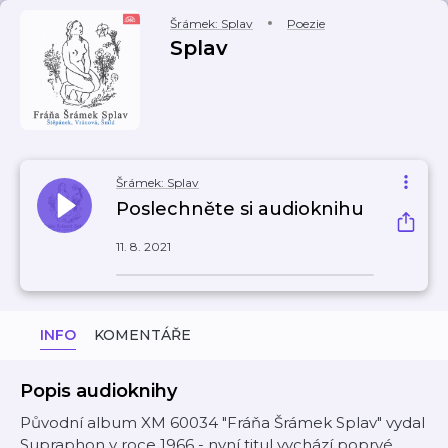
Šrámek: Splav
Poezie
Splav
Šrámek: Splav
Poslechněte si audioknihu
11. 8. 2021
INFO
KOMENTÁŘE
Popis audioknihy
Původní album XM 60034 "Fráňa Šrámek Splav" vydal
Supraphon v roce 1966 - nyní titul vychází poprvé