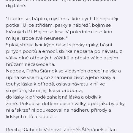
digitálně.
"Trápím se, trápím, myslím si, kde bych tě nejraději
potkal. Ulice střídám, parky a nábřeží, bojím se
krásných lží. Bojím se lesa. V poledním lese kdo
miluje, srdce své neunese..."
Splav, sbírka lyrických básní s prvky epiky, básní
plných pocitů a emocí, sbírka napsaná po návratu z
války plné otřesných zážitků a přesto válce a jejím
hrůzám nezasvěcená.
Naopak, Fráňa Šrámek se v básních obrací na vše a
upíná ke všemu, co znamená život a jeho krásy a
touhy; láska k přírodě, oslava návratu k ní, ke
smyslům, které její krása probouzí;
do lásky k přírodě zahalená láska a obdiv k
ženě...Pokud se dotkne báseň války, opět jakoby díky
ní a "skrze" ni poukazoval na nádheru přírody a
lidských citů a radostí...
Recitují Gabriela Vránová, Zdeněk Štěpánek a Jan