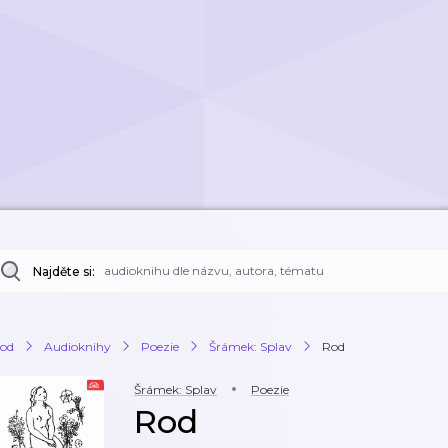
Najděte si:
od
Audioknihy
Poezie
Šrámek: Splav
Rod
Šrámek: Splav
Poezie
Rod