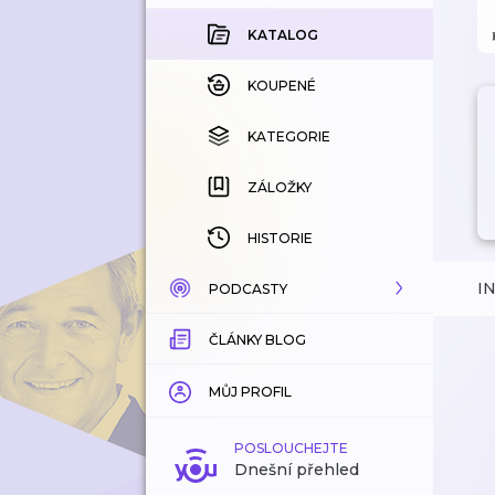
KATALOG
KOUPENÉ
KATEGORIE
ZÁLOŽKY
HISTORIE
I
PODCASTY
ČLÁNKY BLOG
KATALOG
KATEGORIE
MŮJ PROFIL
ZÁLOŽKY
POSLOUCHEJTE
Dnešní přehled
LÍBÍ SE MI