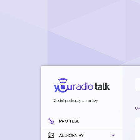
České podcasty a zprávy
Úv
PRO TEBE
AUDIOKNIHY