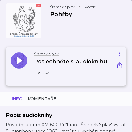
Šrámek: Splav
Poezie
Pohřby
Šrámek: Splav
Poslechněte si audioknihu
11. 8. 2021
INFO
KOMENTÁŘE
Popis audioknihy
Původní album XM 60034 "Fráňa Šrámek Splav" vydal
Supraphon v roce 1966 - nyní titul vychází poprvé