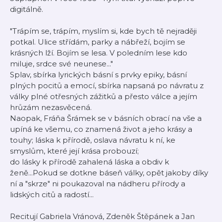
digitálně.
"Trápím se, trápím, myslím si, kde bych tě nejraději
potkal. Ulice střídám, parky a nábřeží, bojím se
krásných lží. Bojím se lesa. V poledním lese kdo
miluje, srdce své neunese..."
Splav, sbírka lyrických básní s prvky epiky, básní
plných pocitů a emocí, sbírka napsaná po návratu z
války plné otřesných zážitků a přesto válce a jejím
hrůzám nezasvěcená.
Naopak, Fráňa Šrámek se v básních obrací na vše a
upíná ke všemu, co znamená život a jeho krásy a
touhy; láska k přírodě, oslava návratu k ní, ke
smyslům, které její krása probouzí;
do lásky k přírodě zahalená láska a obdiv k
ženě...Pokud se dotkne báseň války, opět jakoby díky
ní a "skrze" ni poukazoval na nádheru přírody a
lidských citů a radostí...
Recitují Gabriela Vránová, Zdeněk Štěpánek a Jan