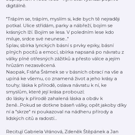
digitálně.
"Trápím se, trápím, myslím si, kde bych tě nejraději
potkal. Ulice střídám, parky a nábřeží, bojím se
krásných lží. Bojím se lesa. V poledním lese kdo
miluje, srdce své neunese..."
Splav, sbírka lyrických básní s prvky epiky, básní
plných pocitů a emocí, sbírka napsaná po návratu z
války plné otřesných zážitků a přesto válce a jejím
hrůzám nezasvěcená.
Naopak, Fráňa Šrámek se v básních obrací na vše a
upíná ke všemu, co znamená život a jeho krásy a
touhy; láska k přírodě, oslava návratu k ní, ke
smyslům, které její krása probouzí;
do lásky k přírodě zahalená láska a obdiv k
ženě...Pokud se dotkne báseň války, opět jakoby díky
ní a "skrze" ni poukazoval na nádheru přírody a
lidských citů a radostí...
Recitují Gabriela Vránová, Zdeněk Štěpánek a Jan