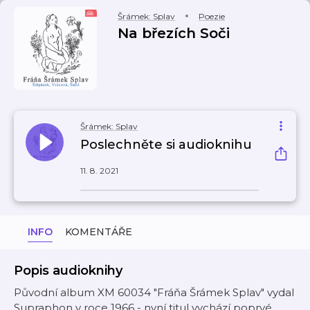
Šrámek: Splav
Poezie
Na březích Soči
Šrámek: Splav
Poslechněte si audioknihu
11. 8. 2021
INFO
KOMENTÁŘE
Popis audioknihy
Původní album XM 60034 "Fráňa Šrámek Splav" vydal
Supraphon v roce 1966 - nyní titul vychází poprvé