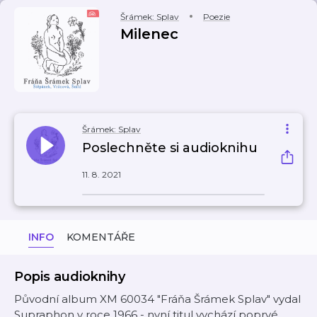
Šrámek: Splav
Poezie
Milenec
Šrámek: Splav
Poslechněte si audioknihu
11. 8. 2021
INFO
KOMENTÁŘE
Popis audioknihy
Původní album XM 60034 "Fráňa Šrámek Splav" vydal
Supraphon v roce 1966 - nyní titul vychází poprvé