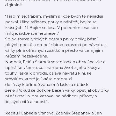
digitálně.
"Trápím se, trápím, myslím si, kde bych tě nejraději
potkal. Ulice střídám, parky a nábřeží, bojím se
krásných lží. Bojím se lesa. V poledním lese kdo
miluje, srdce své neunese..."
Splav, sbírka lyrických básní s prvky epiky, básní
plných pocitů a emocí, sbírka napsaná po návratu z
války plné otřesných zážitků a přesto válce a jejím
hrůzám nezasvěcená.
Naopak, Fráňa Šrámek se v básních obrací na vše a
upíná ke všemu, co znamená život a jeho krásy a
touhy; láska k přírodě, oslava návratu k ní, ke
smyslům, které její krása probouzí;
do lásky k přírodě zahalená láska a obdiv k
ženě...Pokud se dotkne báseň války, opět jakoby díky
ní a "skrze" ni poukazoval na nádheru přírody a
lidských citů a radostí...
Recitují Gabriela Vránová, Zdeněk Štěpánek a Jan