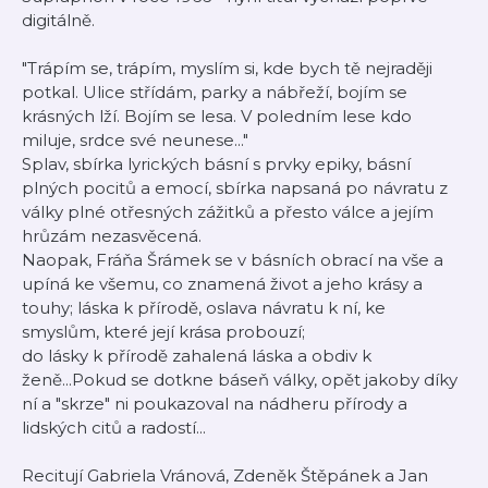
digitálně.
"Trápím se, trápím, myslím si, kde bych tě nejraději
potkal. Ulice střídám, parky a nábřeží, bojím se
krásných lží. Bojím se lesa. V poledním lese kdo
miluje, srdce své neunese..."
Splav, sbírka lyrických básní s prvky epiky, básní
plných pocitů a emocí, sbírka napsaná po návratu z
války plné otřesných zážitků a přesto válce a jejím
hrůzám nezasvěcená.
Naopak, Fráňa Šrámek se v básních obrací na vše a
upíná ke všemu, co znamená život a jeho krásy a
touhy; láska k přírodě, oslava návratu k ní, ke
smyslům, které její krása probouzí;
do lásky k přírodě zahalená láska a obdiv k
ženě...Pokud se dotkne báseň války, opět jakoby díky
ní a "skrze" ni poukazoval na nádheru přírody a
lidských citů a radostí...
Recitují Gabriela Vránová, Zdeněk Štěpánek a Jan