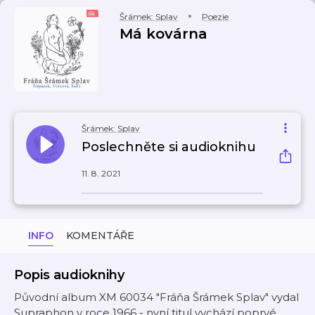
Šrámek: Splav
Poezie
Má kovárna
Šrámek: Splav
Poslechněte si audioknihu
11. 8. 2021
INFO
KOMENTÁŘE
Popis audioknihy
Původní album XM 60034 "Fráňa Šrámek Splav" vydal
Supraphon v roce 1966 - nyní titul vychází poprvé