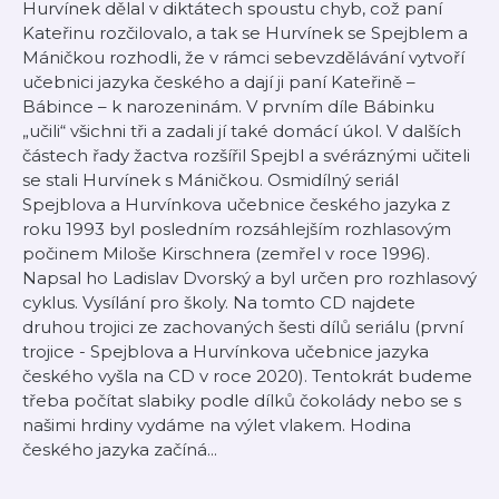
Hurvínek dělal v diktátech spoustu chyb, což paní
Kateřinu rozčilovalo, a tak se Hurvínek se Spejblem a
Máničkou rozhodli, že v rámci sebevzdělávání vytvoří
učebnici jazyka českého a dají ji paní Kateřině –
Bábince – k narozeninám. V prvním díle Bábinku
„učili“ všichni tři a zadali jí také domácí úkol. V dalších
částech řady žactva rozšířil Spejbl a svéráznými učiteli
se stali Hurvínek s Máničkou. Osmidílný seriál
Spejblova a Hurvínkova učebnice českého jazyka z
roku 1993 byl posledním rozsáhlejším rozhlasovým
počinem Miloše Kirschnera (zemřel v roce 1996).
Napsal ho Ladislav Dvorský a byl určen pro rozhlasový
cyklus. Vysílání pro školy. Na tomto CD najdete
druhou trojici ze zachovaných šesti dílů seriálu (první
trojice - Spejblova a Hurvínkova učebnice jazyka
českého vyšla na CD v roce 2020). Tentokrát budeme
třeba počítat slabiky podle dílků čokolády nebo se s
našimi hrdiny vydáme na výlet vlakem. Hodina
českého jazyka začíná...