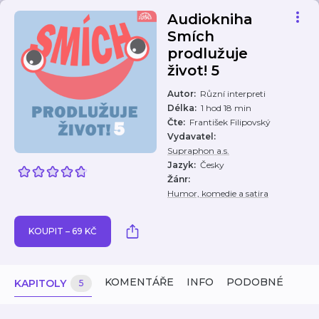
Audiokniha
Smích
prodlužuje
život! 5
Autor
:
Různí interpreti
Délka
:
1 hod 18 min
Čte
:
František Filipovský
Vydavatel
:
Supraphon a.s.
Jazyk
:
Česky
Žánr
:
Humor, komedie a satira
KOUPIT – 69 KČ
KOMENTÁŘE
INFO
PODOBNÉ
KAPITOLY
5