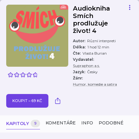
Audiokniha
Smích
prodlužuje
život! 4
Autor
:
Různí interpreti
Délka
:
1 hod 12 min
Čte
:
Vlasta Burian
Vydavatel
:
Supraphon a.s.
Jazyk
:
Česky
Žánr
:
Humor, komedie a satira
KOUPIT – 69 KČ
KOMENTÁŘE
INFO
PODOBNÉ
KAPITOLY
9