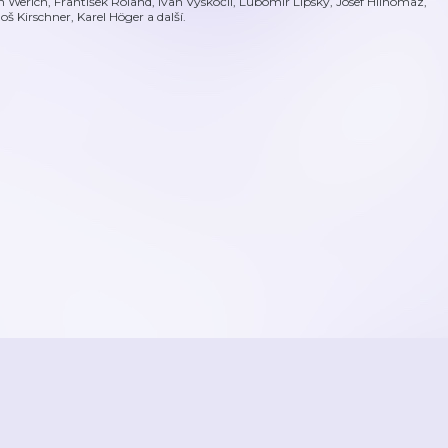
n Werich, František Roland, Ivan Vyskočil, Lubomír Lipsky, Josef Hlinomaz,
loš Kirschner, Karel Höger a další.