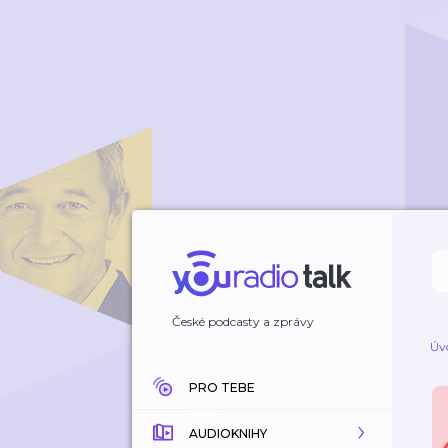
České podcasty a zprávy
Úv
PRO TEBE
AUDIOKNIHY