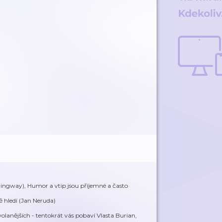
mingway), Humor a vtip jsou příjemné a často
 hledí (Jan Neruda)
olanějších - tentokrát vás pobaví Vlasta Burian,