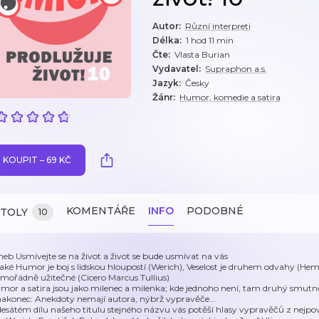
Autor
:
Různí interpreti
Délka
:
1 hod 11 min
Čte
:
Vlasta Burian
Vydavatel
:
Supraphon a.s.
Jazyk
:
Česky
Žánr
:
Humor, komedie a satira
KOUPIT – 69 KČ
KOMENTÁŘE
INFO
PODOBNÉ
ITOLY
10
aneb Usmívejte se na život a život se bude usmívat na vás
také Humor je boj s lidskou hloupostí (Werich), Veselost je druhem odvahy (He
mořádně užitečné (Cicero Marcus Tullius)
mor a satira jsou jako milenec a milenka; kde jednoho není, tam druhý smutně
nakonec: Anekdoty nemají autora, nýbrž vypravěče...
desátém dílu našeho titulu stejného názvu vás potěší hlasy vypravěčů z nejpov