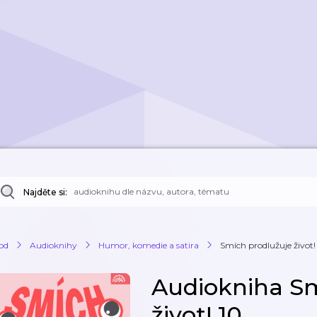
Najděte si:
od
Audioknihy
Humor, komedie a satira
Smích prodlužuje život!
Audiokniha Sm
život! 10