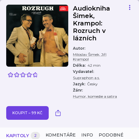
Audiokniha
Šimek,
Krampol:
Rozruch v
lázních
Autor
:
Miloslav Šimek, Jiří
Krampol
Délka
:
42 min
Vydavatel
:
Supraphon a.s.
Jazyk
:
Česky
Žánr
:
Humor, komedie a satira
KOUPIT – 99 KČ
KOMENTÁŘE
INFO
PODOBNÉ
KAPITOLY
2