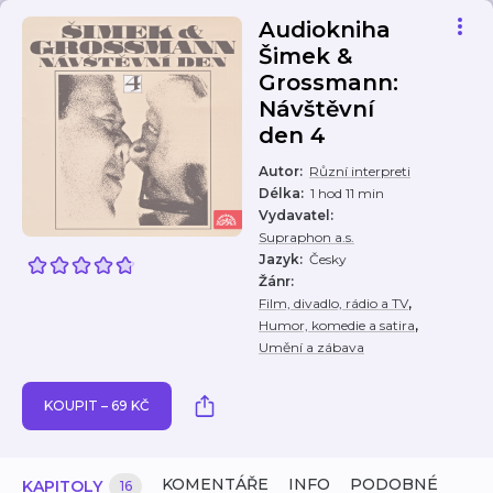
Audiokniha
Šimek &
Grossmann:
Návštěvní
den 4
Autor
:
Různí interpreti
Délka
:
1 hod 11 min
Vydavatel
:
Supraphon a.s.
Jazyk
:
Česky
Žánr
:
,
Film, divadlo, rádio a TV
,
Humor, komedie a satira
Umění a zábava
KOUPIT – 69 KČ
KOMENTÁŘE
INFO
PODOBNÉ
KAPITOLY
16