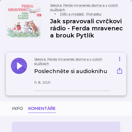
Sekora: Ferda mravenec doma a v cizích
službách
Děti a mládež
,
Pohádky
Jak spravovali cvrčkovi
rádio - Ferda mravenec
a brouk Pytlík
Sekora: Ferda mravenec doma a v cizích
službách
Poslechněte si audioknihu
11. 8. 2021
INFO
KOMENTÁŘE