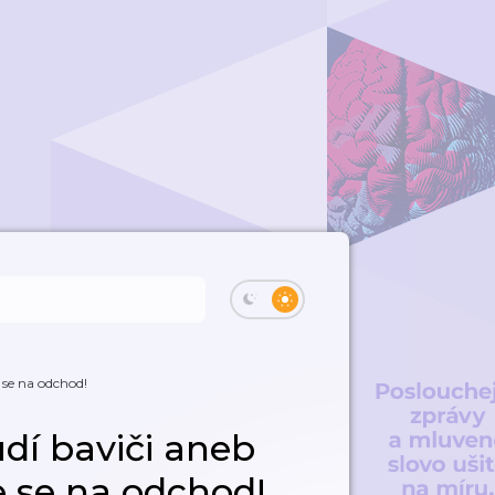
 se na odchod!
dí baviči aneb
e se na odchod!