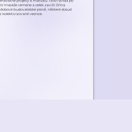
návistné projevy k maršálu Titovi střídá po
ní masáže vemene a celek završí Jiřina
jí dobové budovatelské písně, některé dosud
kolektivizované vesnice.