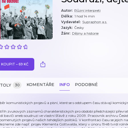
Autor
:
Různí interpreti
Délka
:
1 hod 14 min
Vydavatel
:
Supraphon a.s.
Jazyk
:
Česky
Žánr
:
Dějiny a historie
KOUPIT – 69 KČ
KOMENTÁŘE
INFO
PODOBNÉ
ITOLY
30
běr komunistických projevů a písní, které se s odstupem času stávají komick
střih zvukových záznamů charakteristických pro období předcházející převra
dí baviči aneb soudruzi ve vlastní šťávě z roku 2009. Pracovník archivu České
pomenutých projevů našich tehdejších politiků. V konfrontaci času se jejich 
lezneme zde např. projev Klementa Gottwalda, který v únoru 1948 tvrdí rol