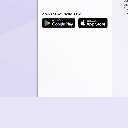
ze
le
Šv
ni
Aplikace Youradio Talk