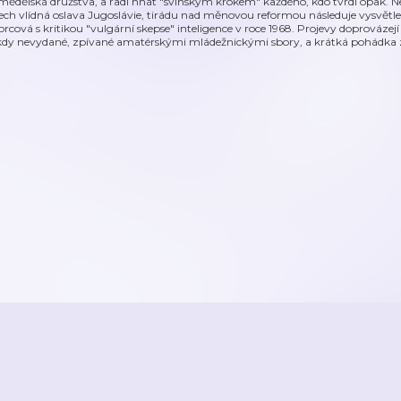
mědělská družstva, a radí hnát "svinským krokem" každého, kdo tvrdí opak. Ne
tech vlídná oslava Jugoslávie, tirádu nad měnovou reformou následuje vysvětle
orcová s kritikou "vulgární skepse" inteligence v roce 1968. Projevy doprováze
kdy nevydané, zpívané amatérskými mládežnickými sbory, a krátká pohádka z 