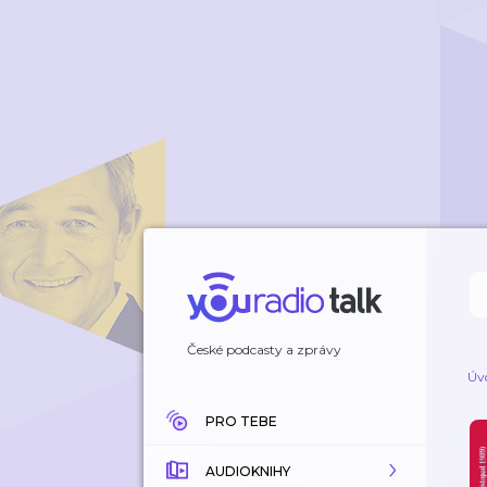
České podcasty a zprávy
Úv
PRO TEBE
AUDIOKNIHY