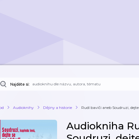
Najděte si:
od
Audioknihy
Dějiny a historie
Rudí baviči aneb Soudruzi, dejte
Audiokniha Ru
Soudruzi, dejt