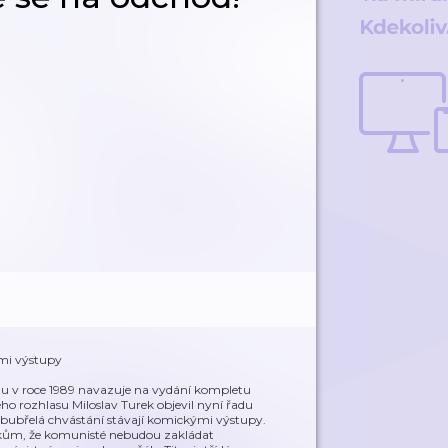
ými výstupy
tu v roce 1989 navazuje na vydání kompletu
ho rozhlasu Miloslav Turek objevil nyní řadu
nabubřelá chvástání stávají komickými výstupy.
níkům, že komunisté nebudou zakládat