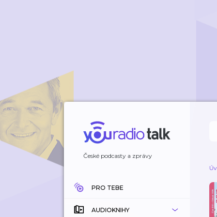
České podcasty a zprávy
Úv
PRO TEBE
AUDIOKNIHY