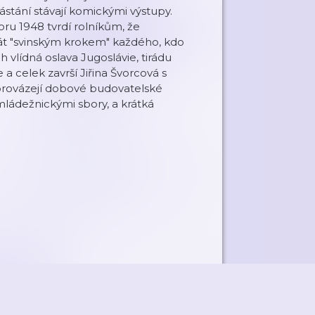
vástání stávají komickými výstupy.
ru 1948 tvrdí rolníkům, že
át "svinským krokem" každého, kdo
h vlídná oslava Jugoslávie, tirádu
celek završí Jiřina Švorcová s
doprovázejí dobové budovatelské
ládežnickými sbory, a krátká