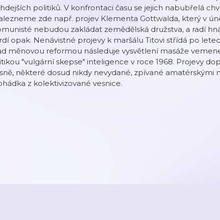
hdejších politiků. V konfrontaci času se jejich nabubřelá ch
lezneme zde např. projev Klementa Gottwalda, který v úno
omunisté nebudou zakládat zemědělská družstva, a radí hn
rdí opak. Nenávistné projevy k maršálu Titovi střídá po letec
d měnovou reformou následuje vysvětlení masáže vemene a 
itikou "vulgární skepse" inteligence v roce 1968. Projevy 
sně, některé dosud nikdy nevydané, zpívané amatérskými m
hádka z kolektivizované vesnice.