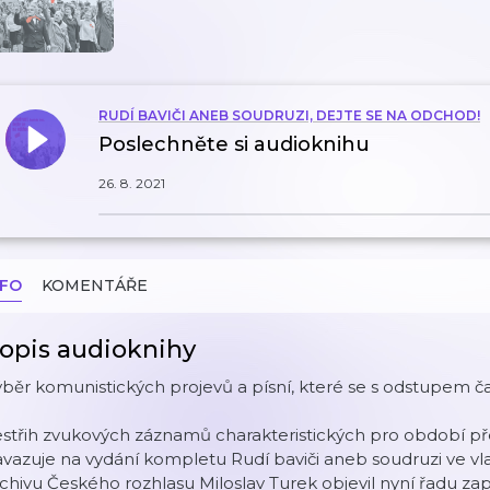
RUDÍ BAVIČI ANEB SOUDRUZI, DEJTE SE NA ODCHOD!
Poslechněte si audioknihu
26. 8. 2021
NFO
KOMENTÁŘE
opis audioknihy
běr komunistických projevů a písní, které se s odstupem č
střih zvukových záznamů charakteristických pro období př
vazuje na vydání kompletu Rudí baviči aneb soudruzi ve vla
chivu Českého rozhlasu Miloslav Turek objevil nyní řadu z