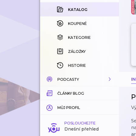
KATALOG
KOUPENÉ
KATEGORIE
ZÁLOŽKY
HISTORIE
I
PODCASTY
ČLÁNKY BLOG
KATALOG
P
Vý
KATEGORIE
MŮJ PROFIL
Se
ZÁLOŽKY
POSLOUCHEJTE
na
Dnešní přehled
ar
LÍBÍ SE MI