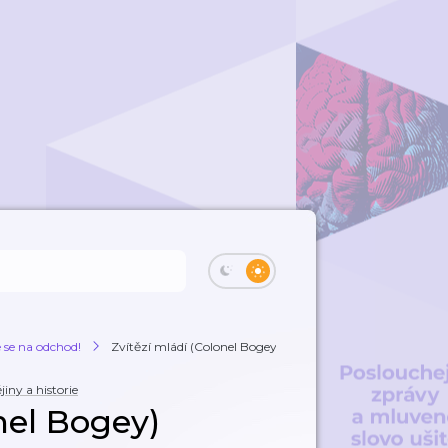
e se na odchod!
Zvítězí mládí (Colonel Bogey)
jiny a historie
nel Bogey)