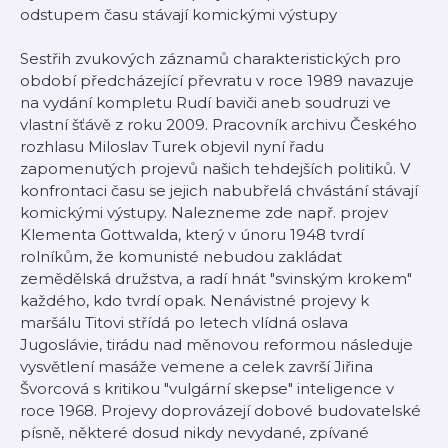
odstupem času stávají komickými výstupy
Sestřih zvukových záznamů charakteristických pro
období předcházející převratu v roce 1989 navazuje
na vydání kompletu Rudí baviči aneb soudruzi ve
vlastní šťávě z roku 2009. Pracovník archivu Českého
rozhlasu Miloslav Turek objevil nyní řadu
zapomenutých projevů našich tehdejších politiků. V
konfrontaci času se jejich nabubřelá chvástání stávají
komickými výstupy. Nalezneme zde např. projev
Klementa Gottwalda, který v únoru 1948 tvrdí
rolníkům, že komunisté nebudou zakládat
zemědělská družstva, a radí hnát "svinským krokem"
každého, kdo tvrdí opak. Nenávistné projevy k
maršálu Titovi střídá po letech vlídná oslava
Jugoslávie, tirádu nad měnovou reformou následuje
vysvětlení masáže vemene a celek završí Jiřina
Švorcová s kritikou "vulgární skepse" inteligence v
roce 1968. Projevy doprovázejí dobové budovatelské
písně, některé dosud nikdy nevydané, zpívané