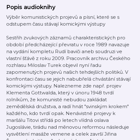
Popis audioknihy
Výběr komunistických projevů a písní, které se s
odstupem času stávají komickými výstupy
Sestřih zvukových záznamů charakteristických pro
období předcházející převratu v roce 1989 navazuje
na vydání kompletu Rudí baviči aneb soudruzi ve
vlastní šťávě z roku 2009. Pracovník archivu Českého
rozhlasu Miloslav Turek objevil nyní řadu
zapomenutých projevů našich tehdejších politiků. V
konfrontaci času se jejich nabubřelá chvástání stávají
komickými výstupy. Nalezneme zde např. projev
Klementa Gottwalda, který v únoru 1948 tvrdí
rolníkům, že komunisté nebudou zakládat
zemědělská družstva, a radí hnát "svinským krokem"
každého, kdo tvrdí opak. Nenávistné projevy k
maršálu Titovi střídá po letech vlídná oslava
Jugoslávie, tirádu nad měnovou reformou následuje
vysvětlení masáže vemene a celek završí Jiřina