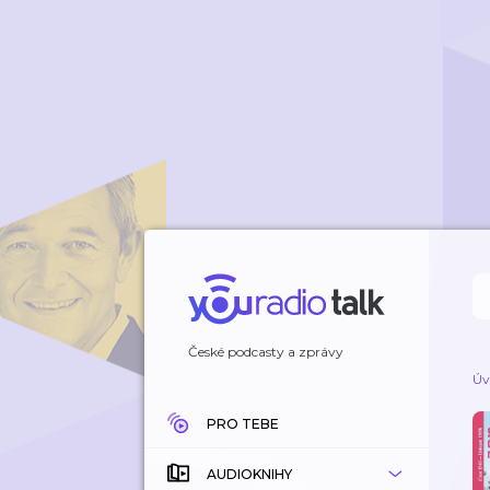
České podcasty a zprávy
Úv
PRO TEBE
AUDIOKNIHY