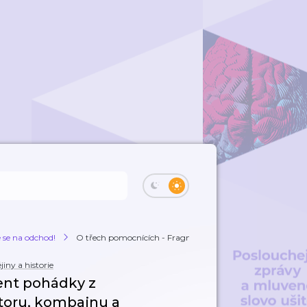
e se na odchod!
O třech pomocnících - Fragment pohádky z k...
jiny a historie
ent pohádky z
ktoru, kombajnu a