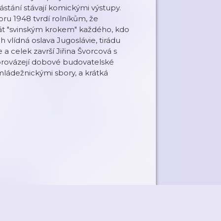
vástání stávají komickými výstupy.
ru 1948 tvrdí rolníkům, že
át "svinským krokem" každého, kdo
h vlídná oslava Jugoslávie, tirádu
celek završí Jiřina Švorcová s
doprovázejí dobové budovatelské
ládežnickými sbory, a krátká