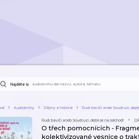
Najděte si:
od
Audioknihy
Dějiny a historie
Rudí baviči aneb Soudruzi, dejt
Rudí baviči aneb Soudruzi, dejte se na odchod!
Dě
O třech pomocnících - Fragm
kolektivizované vesnice o tra