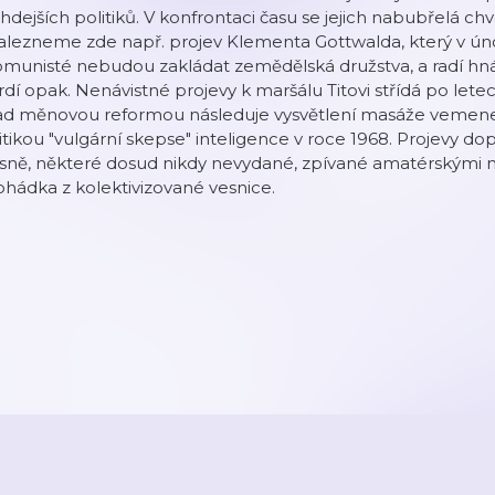
hdejších politiků. V konfrontaci času se jejich nabubřelá ch
lezneme zde např. projev Klementa Gottwalda, který v úno
omunisté nebudou zakládat zemědělská družstva, a radí hn
rdí opak. Nenávistné projevy k maršálu Titovi střídá po letec
d měnovou reformou následuje vysvětlení masáže vemene a 
itikou "vulgární skepse" inteligence v roce 1968. Projevy 
sně, některé dosud nikdy nevydané, zpívané amatérskými m
hádka z kolektivizované vesnice.