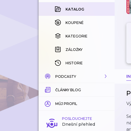
KATALOG
KOUPENÉ
KATEGORIE
ZÁLOŽKY
HISTORIE
I
PODCASTY
ČLÁNKY BLOG
KATALOG
P
Vý
KATEGORIE
MŮJ PROFIL
Se
ZÁLOŽKY
POSLOUCHEJTE
na
Dnešní přehled
ar
LÍBÍ SE MI