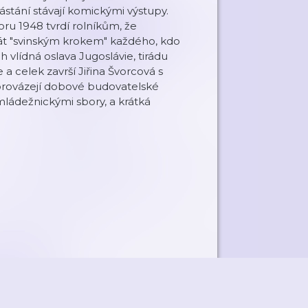
vástání stávají komickými výstupy.
ru 1948 tvrdí rolníkům, že
át "svinským krokem" každého, kdo
h vlídná oslava Jugoslávie, tirádu
celek završí Jiřina Švorcová s
doprovázejí dobové budovatelské
ládežnickými sbory, a krátká