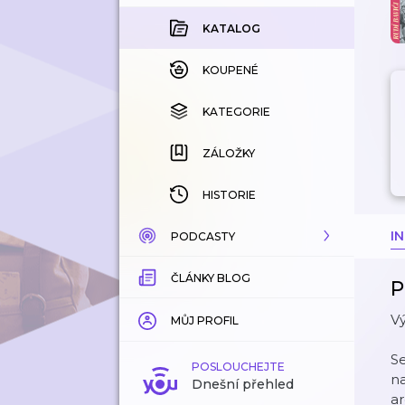
KATALOG
KOUPENÉ
KATEGORIE
ZÁLOŽKY
HISTORIE
I
PODCASTY
ČLÁNKY BLOG
KATALOG
P
Vý
KATEGORIE
MŮJ PROFIL
Se
ZÁLOŽKY
POSLOUCHEJTE
na
Dnešní přehled
ar
LÍBÍ SE MI