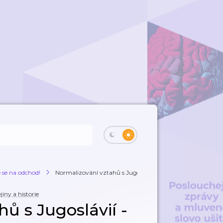
e se na odchod!
Normalizování vztahů s Jugoslávií - Úryvek...
jiny a historie
ů s Jugoslávií -