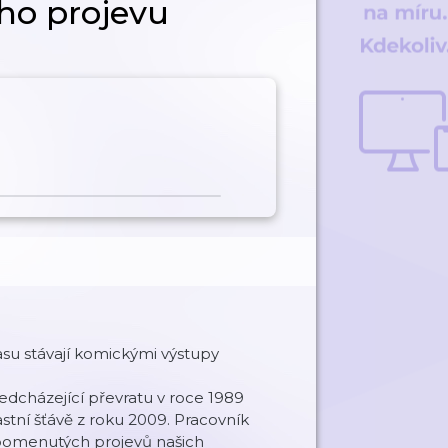
ho projevu
asu stávají komickými výstupy
edcházející převratu v roce 1989
stní šťávě z roku 2009. Pracovník
apomenutých projevů našich