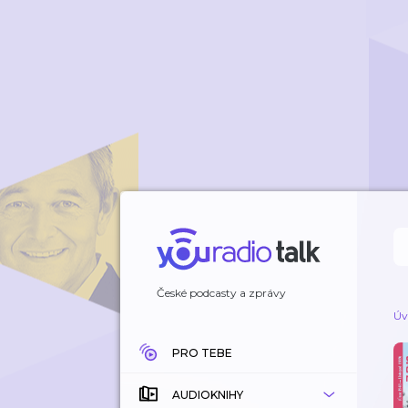
České podcasty a zprávy
Úv
PRO TEBE
AUDIOKNIHY