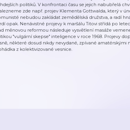
hdejších politiků. V konfrontaci času se jejich nabubřelá ch
lezneme zde např. projev Klementa Gottwalda, který v úno
omunisté nebudou zakládat zemědělská družstva, a radí hn
rdí opak. Nenávistné projevy k maršálu Titovi střídá po letec
d měnovou reformou následuje vysvětlení masáže vemene a 
itikou "vulgární skepse" inteligence v roce 1968. Projevy 
sně, některé dosud nikdy nevydané, zpívané amatérskými m
hádka z kolektivizované vesnice.