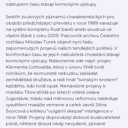
odstupem času stávají komickými výstupy
Sestřih zvukových záznamů charakteristických pro
období předcházející převratu v roce 1989 navazuje
na vydání kompletu Rudí baviči aneb soudruzi ve
vlastní šťávě z roku 2009. Pracovník archivu Českého
rozhlasu Miloslav Turek objevil nyní řadu
zapomenutých projevů našich tehdejších politiků. V
konfrontaci času se jejich nabubřelá chvástání stávají
komickými výstupy. Nalezneme zde např. projev
Klementa Gottwalda, který v únoru 1948 tvrdí
rolníkům, že komunisté nebudou zakládat
zemědělská družstva, a radí hnát "svinským krokem"
každého, kdo tvrdí opak. Nenávistné projevy k
maršálu Titovi střídá po letech vlídná oslava
Jugoslávie, tirádu nad měnovou reformou následuje
vysvětlení masáže vemene a celek završí Jiřina
Švorcová s kritikou "vulgární skepse" inteligence v
roce 1968. Projevy doprovázejí dobové budovatelské
písně, některé dosud nikdy nevydané, zpívané