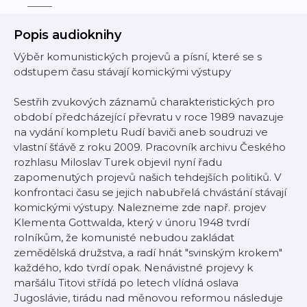
Popis audioknihy
Výběr komunistických projevů a písní, které se s
odstupem času stávají komickými výstupy
Sestřih zvukových záznamů charakteristických pro
období předcházející převratu v roce 1989 navazuje
na vydání kompletu Rudí baviči aneb soudruzi ve
vlastní šťávě z roku 2009. Pracovník archivu Českého
rozhlasu Miloslav Turek objevil nyní řadu
zapomenutých projevů našich tehdejších politiků. V
konfrontaci času se jejich nabubřelá chvástání stávají
komickými výstupy. Nalezneme zde např. projev
Klementa Gottwalda, který v únoru 1948 tvrdí
rolníkům, že komunisté nebudou zakládat
zemědělská družstva, a radí hnát "svinským krokem"
každého, kdo tvrdí opak. Nenávistné projevy k
maršálu Titovi střídá po letech vlídná oslava
Jugoslávie, tirádu nad měnovou reformou následuje