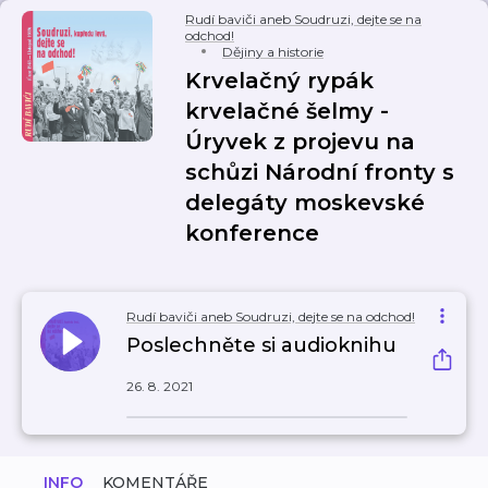
Rudí baviči aneb Soudruzi, dejte se na
odchod!
Dějiny a historie
Krvelačný rypák
krvelačné šelmy -
Úryvek z projevu na
schůzi Národní fronty s
delegáty moskevské
konference
Rudí baviči aneb Soudruzi, dejte se na odchod!
Poslechněte si audioknihu
26. 8. 2021
INFO
KOMENTÁŘE