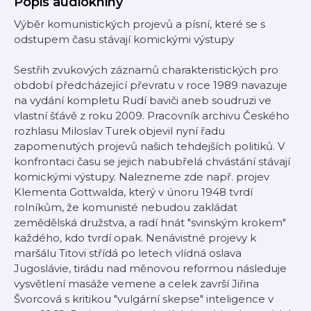
Popis audioknihy
Výběr komunistických projevů a písní, které se s
odstupem času stávají komickými výstupy
Sestřih zvukových záznamů charakteristických pro
období předcházející převratu v roce 1989 navazuje
na vydání kompletu Rudí baviči aneb soudruzi ve
vlastní šťávě z roku 2009. Pracovník archivu Českého
rozhlasu Miloslav Turek objevil nyní řadu
zapomenutých projevů našich tehdejších politiků. V
konfrontaci času se jejich nabubřelá chvástání stávají
komickými výstupy. Nalezneme zde např. projev
Klementa Gottwalda, který v únoru 1948 tvrdí
rolníkům, že komunisté nebudou zakládat
zemědělská družstva, a radí hnát "svinským krokem"
každého, kdo tvrdí opak. Nenávistné projevy k
maršálu Titovi střídá po letech vlídná oslava
Jugoslávie, tirádu nad měnovou reformou následuje
vysvětlení masáže vemene a celek završí Jiřina
Švorcová s kritikou "vulgární skepse" inteligence v