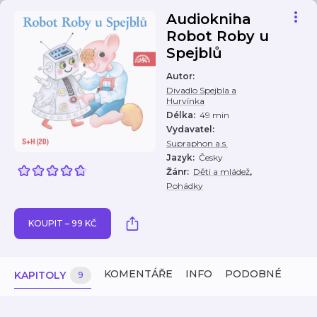
Audiokniha
Robot Roby u
Spejblů
Autor
:
Divadlo Spejbla a
Hurvínka
Délka
:
49 min
Vydavatel
:
Supraphon a.s.
Jazyk
:
Česky
,
Žánr
:
Děti a mládež
Pohádky
KOUPIT – 99 KČ
KOMENTÁŘE
INFO
PODOBNÉ
KAPITOLY
9