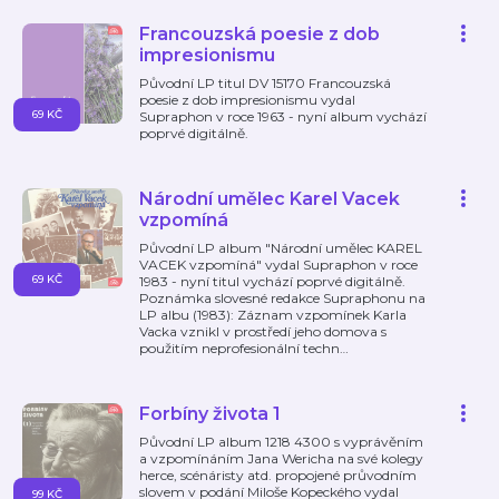
Francouzská poesie z dob
impresionismu
Původní LP titul DV 15170 Francouzská
poesie z dob impresionismu vydal
69 KČ
Supraphon v roce 1963 - nyní album vychází
poprvé digitálně.
Národní umělec Karel Vacek
vzpomíná
Původní LP album "Národní umělec KAREL
VACEK vzpomíná" vydal Supraphon v roce
69 KČ
1983 - nyní titul vychází poprvé digitálně.
Poznámka slovesné redakce Supraphonu na
LP albu (1983): Záznam vzpomínek Karla
Vacka vznikl v prostředí jeho domova s
použitím neprofesionální techn
…
Forbíny života 1
Původní LP album 1218 4300 s vyprávěním
a vzpomínáním Jana Wericha na své kolegy
herce, scénáristy atd. propojené průvodním
slovem v podání Miloše Kopeckého vydal
99 KČ