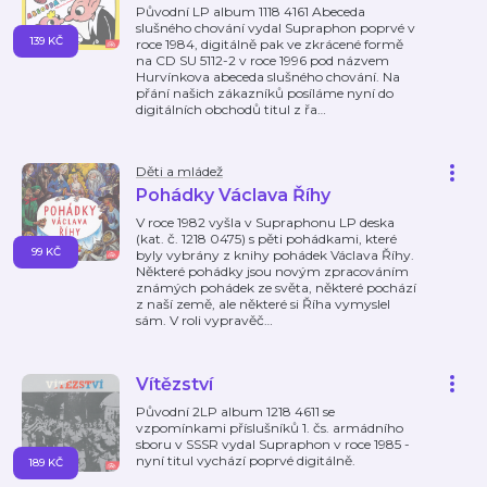
Původní LP album 1118 4161 Abeceda
slušného chování vydal Supraphon poprvé v
139 KČ
roce 1984, digitálně pak ve zkrácené formě
na CD SU 5112-2 v roce 1996 pod názvem
Hurvínkova abeceda slušného chování. Na
přání našich zákazníků posíláme nyní do
digitálních obchodů titul z řa
…
Děti a mládež
Pohádky Václava Říhy
V roce 1982 vyšla v Supraphonu LP deska
(kat. č. 1218 0475) s pěti pohádkami, které
99 KČ
byly vybrány z knihy pohádek Václava Říhy.
Některé pohádky jsou novým zpracováním
známých pohádek ze světa, některé pochází
z naší země, ale některé si Říha vymyslel
sám. V roli vypravěč
…
Vítězství
Původní 2LP album 1218 4611 se
vzpomínkami příslušníků 1. čs. armádního
sboru v SSSR vydal Supraphon v roce 1985 -
nyní titul vychází poprvé digitálně.
189 KČ