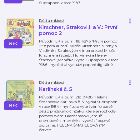
Supraphon v roce 1987
Děti a mládež
Kirschner, Strakovi,I. a V.: První
pomoc 2
Původní LP album 1118 4276 "První pomoc
99 KČ
2" z pera autorů Miloše Kirschnera a Ireny a
Vladimíra Strakových v interpretaci Miloše
Kirschnera (Spejbl, Hurvínek) a Heleny
Štáchové (Mánička) vydal Supraphon v roce
1986 - nyní titul vychází poprvé digitálně.
Děti a mládež
Karlínská č. 5
Původní LP album 1218 0488 "Helena
Šmahelová Karlínská č. 5" vydal Supraphon
99 KČ
v roce 1984 - nyní toto vyprávění o partě
dětí z pražského činžáku, které se rozhodly
pomoci svému kamarádovi, jemuž
onemocněla maminka, vychází poprvé
digitálně. HELENA ŠMAHELOVÁ (*14.
červen
…