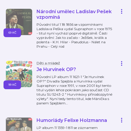
Národní umělec Ladislav Pešek
vzpomíná
Původní titul 1 18 1856 se vzpomínkami
Ladislava Peška vydal Supraphon v roce 1975
69 KČ
- titul nyní vychází poprvé digitálně. Části
vyprávění: Jak to začalo - Ježíšek, králík a
polenta - K.H. Hilar - Pseudolus - Nálet na
Prahu - Celý rod
Děti a mládež
Je Hurvínek OP?
Původní LP album 11 1621-1 "Je Hurvínek
OP?" Divadla Spejbla a Hurvínka vydal
99 KČ
Supraphon v roce 1991, v roce 2001 byl tento
titul vydán lehce pokrácen jako součást CD
titulu SU 5243-2 " Hurvínkovy přírodozpytné
výlety". Nyní tedy tento titul, kde Mánička s
panem Spejblem
…
Humoriády Felixe Holzmanna
LP album 11 1359-1 811 se záznamem