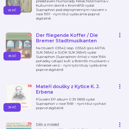
představení Humoriády Felixe Holzmanna v
Kulturním domě v Kroměřiži vydal
Supraphon pod stejnojmenným názvem v
69 KČ
roce 1991 - nyní titul vydáváme poprvé
digitálně.
Der fliegende Koffer / Die
Bremer Stadtmusikanten
Na titulech 03542 resp. 03543 (pro ARTIA
SUK 36542 a SUDK SUK 36541) vydal
39 KČ
Supraphon (Supraphon-Artia) v roce 1964
pohádky Létající kufr a Brémští muzikanti v
německé verzi - nyní tyto tituly vydáváme
poprvé digitálně
Mateří doušky z Kytice K. J.
Erbena
Původní EP album 0 39 9855 vydal
Supraphon v roce 1969 - nyní titul vychází
39 KČ
poprvé digitálně.
Děti a mládež