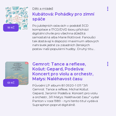
Děti a mládež
Kubátová: Pohádky pro zimní
spáče
Po jubilejních oslavách v podobě 3CD
99 KČ
kompilace a 17CD/DVD boxu přichází
digitální chvíle pro všechna důležitá
samostatná alba Marie Rottrové. Fanoušci
tak dostávají k dispozici maximum albových
nahrávek jedné za zásadních ženských
postav naší populární hudby. Druhý titu
…
Gemrot: Tance a reflexe,
Košut: Gepard, Podešva:
Koncert pro violu a orchestr,
Matys: Naléhavost času
69 KČ
Původní LP album 81 0920-1 011 "Jiří
Gemrot: Tance a reflexe, Michal Košut:
Gepard, Jaromír Podešva: Koncert pro violu
a orchestr, Jiří Matys: Naléhavost času" vydal
Panton v roce 1989 - nyní tento titul vydává
Supraphon poprvé digitálně.