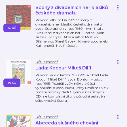
Scény z divadelních her klasiků
českého dramatu
Původní album DV 15093 "Scény z
divadelních her klasiků českého dramatu"
69 KČ
vydal Supraphon v roce 1960 - nyní titul s
ukázkami z divadelních her Lucerna (Alois
Jirásek), Maryša (Alois a Vilém Mrštíkovi),
Bílá nemoc (Karel Čapek), Krvavý soud aneb
Kutnohorští havíři (Josef
…
Děti a mládež
Lada: Kocour Mikeš Díl 1.
Původní audio kazetu 71 0309-4 "Josef Lada
Kocour Mikeš Díl 1." vydal Bonton Music v
99 KČ
roce 1995. Později vyšly některé části
vyprávění o kocourkovi, který uměl mluvit v
podání herečky Nadi Gajerové na různých
CD, ale kompletní titul v původní sestavě a
délce vydává Supra
…
Děti a mládež
Abeceda slušného chování