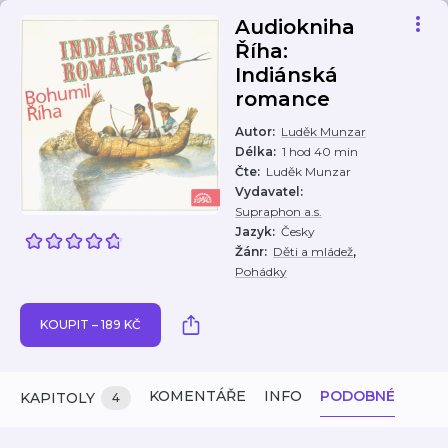
Audiokniha
Říha:
Indiánská
romance
Autor
:
Luděk Munzar
Délka
:
1 hod 40 min
Čte
:
Luděk Munzar
Vydavatel
:
Supraphon a.s.
Jazyk
:
Česky
,
Žánr
:
Děti a mládež
Pohádky
KOUPIT – 189 KČ
KOMENTÁŘE
INFO
PODOBNÉ
KAPITOLY
4