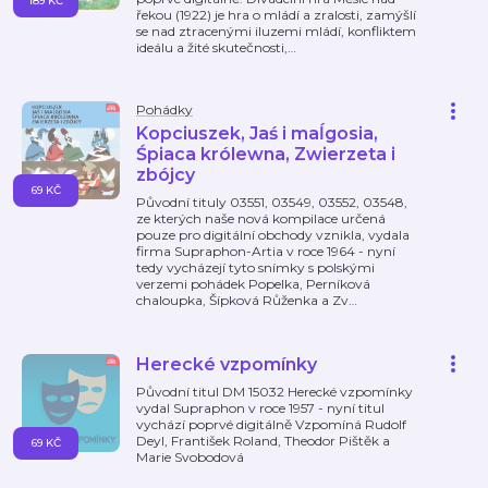
189 KČ
řekou (1922) je hra o mládí a zralosti, zamýšlí
se nad ztracenými iluzemi mládí, konfliktem
ideálu a žité skutečnosti,
…
Pohádky
Kopciuszek, Jaś i maĺgosia,
Śpiaca królewna, Zwierzeta i
zbójcy
69 KČ
Původní tituly 03551, 03549, 03552, 03548,
ze kterých naše nová kompilace určená
pouze pro digitální obchody vznikla, vydala
firma Supraphon-Artia v roce 1964 - nyní
tedy vycházejí tyto snímky s polskými
verzemi pohádek Popelka, Perníková
chaloupka, Šípková Růženka a Zv
…
Herecké vzpomínky
Původní titul DM 15032 Herecké vzpomínky
vydal Supraphon v roce 1957 - nyní titul
vychází poprvé digitálně Vzpomíná Rudolf
Deyl, František Roland, Theodor Pištěk a
69 KČ
Marie Svobodová