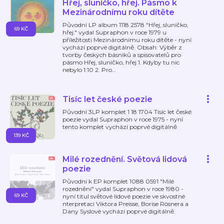
Hřej, sluníčko, hřej. Pásmo k
Mezinárodnímu roku dítěte
Původní LP album 1118 2578 "Hřej, sluníčko,
69 KČ
hřej." vydal Supraphon v roce 1979 u
příležitosti Mezinárodnímu roku dítěte - nyní
vychází poprvé digitálně. Obsah: Výběr z
tvorby českých básníků a spisovatelů pro
pásmo Hřej, sluníčko, hřej 1. Kdyby tu nic
nebylo 1:10 2. Pro
…
Tisíc let české poezie
Původní 3LP komplet 1 18 1704 Tisíc let české
poezie vydal Supraphon v roce 1975 - nyní
tento komplet vychází poprvé digitálně
139 KČ
Milé rozednění. Světová lidová
poezie
Původní k EP komplet 1088 0591 "Milé
rozednění" vydal Supraphon v roce 1980 -
69 KČ
nyní titul světové lidové poezie ve skvostné
nterpretaci Viktora Preisse, Borise Rösnera a
Dany Syslové vychází poprvé digitálně.