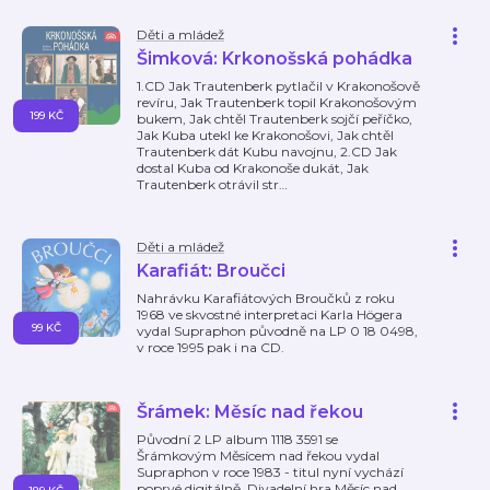
Děti a mládež
Šimková: Krkonošská pohádka
1.CD Jak Trautenberk pytlačil v Krakonošově
revíru, Jak Trautenberk topil Krakonošovým
199 KČ
bukem, Jak chtěl Trautenberk sojčí peříčko,
Jak Kuba utekl ke Krakonošovi, Jak chtěl
Trautenberk dát Kubu navojnu, 2.CD Jak
dostal Kuba od Krakonoše dukát, Jak
Trautenberk otrávil str
…
Děti a mládež
Karafiát: Broučci
Nahrávku Karafiátových Broučků z roku
1968 ve skvostné interpretaci Karla Högera
99 KČ
vydal Supraphon původně na LP 0 18 0498,
v roce 1995 pak i na CD.
Šrámek: Měsíc nad řekou
Původní 2 LP album 1118 3591 se
Šrámkovým Měsícem nad řekou vydal
Supraphon v roce 1983 - titul nyní vychází
poprvé digitálně. Divadelní hra Měsíc nad