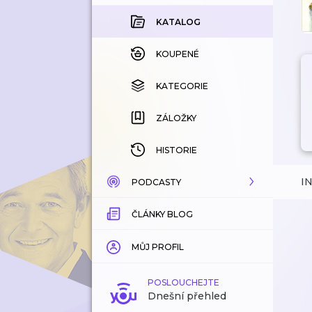
KATALOG
KOUPENÉ
KATEGORIE
ZÁLOŽKY
HISTORIE
I
PODCASTY
ČLÁNKY BLOG
KATALOG
KATEGORIE
MŮJ PROFIL
ZÁLOŽKY
POSLOUCHEJTE
Dnešní přehled
LÍBÍ SE MI