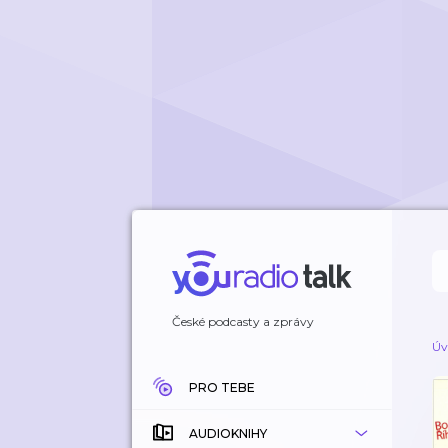
České podcasty a zprávy
Úv
PRO TEBE
AUDIOKNIHY