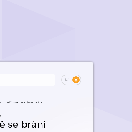
ást Dešťová země se brání
y
ě se brání