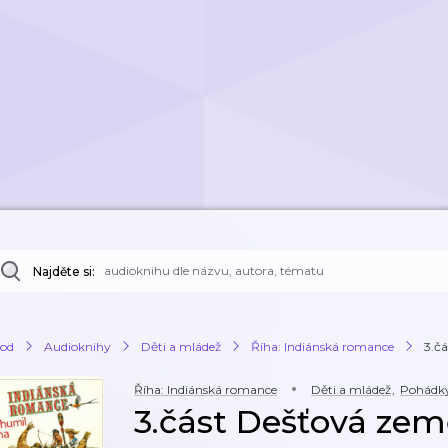
Najděte si:
od
Audioknihy
Děti a mládež
Říha: Indiánská romance
3.č
Říha: Indiánská romance
Děti a mládež
,
Pohádk
3.část Dešťová zem