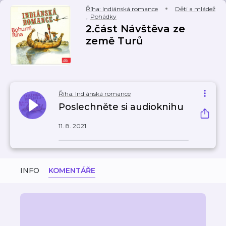
Říha: Indiánská romance
Děti a mládež
,
Pohádky
2.část Návštěva ze
země Turů
Říha: Indiánská romance
Poslechněte si audioknihu
11. 8. 2021
INFO
KOMENTÁŘE