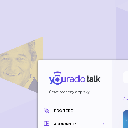
České podcasty a zprávy
Úv
PRO TEBE
AUDIOKNIHY