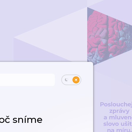
oč sníme