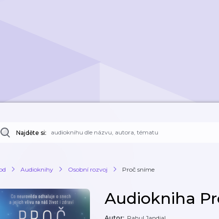
Najděte si:
od
Audioknihy
Osobní rozvoj
Proč sníme
Audiokniha Pr
Autor
:
Rahul Jandial