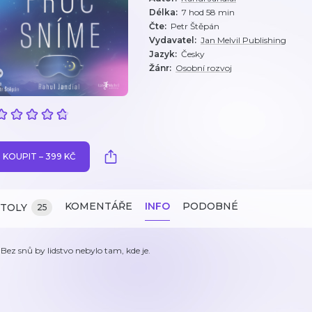
Délka
:
7 hod 58 min
Čte
:
Petr Štěpán
Vydavatel
:
Jan Melvil Publishing
Jazyk
:
Česky
Žánr
:
Osobní rozvoj
KOUPIT – 399 KČ
KOMENTÁŘE
INFO
PODOBNÉ
ITOLY
25
 Bez snů by lidstvo nebylo tam, kde je.