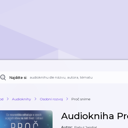
Najděte si:
od
Audioknihy
Osobní rozvoj
Proč sníme
Audiokniha Pr
Autor
:
Rahul Jandial