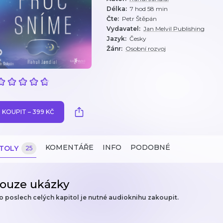
Délka
:
7 hod 58 min
Čte
:
Petr Štěpán
Vydavatel
:
Jan Melvil Publishing
Jazyk
:
Česky
Žánr
:
Osobní rozvoj
KOUPIT – 399 KČ
KOMENTÁŘE
INFO
PODOBNÉ
ITOLY
25
ouze ukázky
o poslech celých kapitol je nutné audioknihu zakoupit.