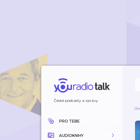
České podcasty a zprávy
Úv
PRO TEBE
AUDIOKNIHY