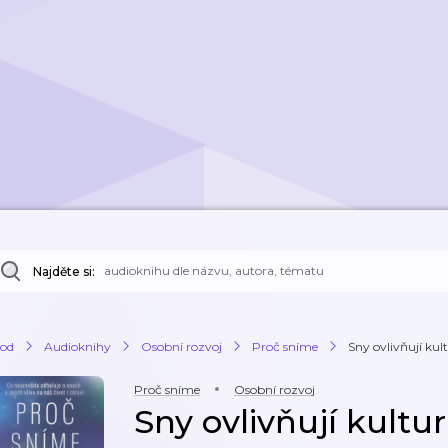
Najděte si:
od
Audioknihy
Osobní rozvoj
Proč sníme
Sny ovlivňují kul
Proč sníme
Osobní rozvoj
Sny ovlivňují kultu