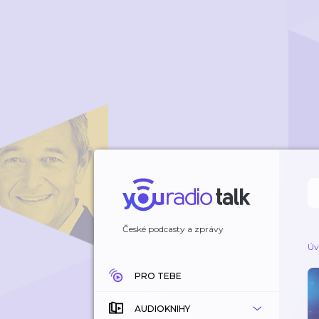
České podcasty a zprávy
Úv
PRO TEBE
AUDIOKNIHY