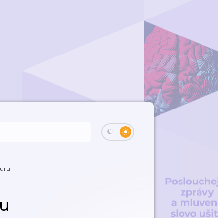
turu
ru