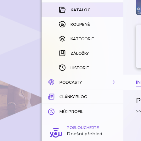
KATALOG
KOUPENÉ
KATEGORIE
ZÁLOŽKY
HISTORIE
I
PODCASTY
ČLÁNKY BLOG
KATALOG
P
>>
KATEGORIE
MŮJ PROFIL
ZÁLOŽKY
POSLOUCHEJTE
Dnešní přehled
LÍBÍ SE MI