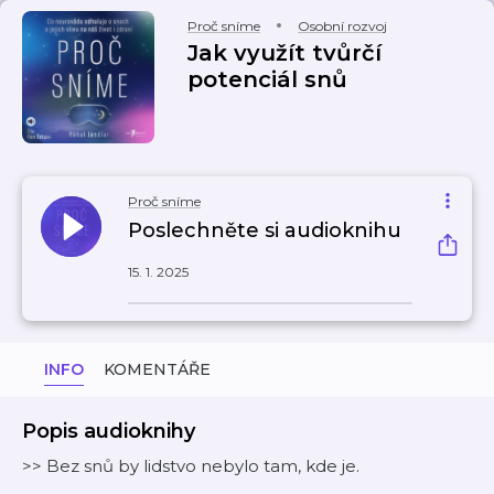
Proč sníme
Osobní rozvoj
Jak využít tvůrčí
potenciál snů
Proč sníme
Poslechněte si audioknihu
15. 1. 2025
INFO
KOMENTÁŘE
Popis audioknihy
>> Bez snů by lidstvo nebylo tam, kde je.