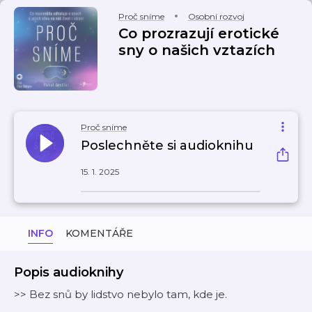
Proč sníme
Osobní rozvoj
Co prozrazují erotické
sny o našich vztazích
Proč sníme
Poslechněte si audioknihu
15. 1. 2025
INFO
KOMENTÁŘE
Popis audioknihy
>> Bez snů by lidstvo nebylo tam, kde je.