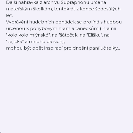
Další nahrávka z archivu Supraphonu určená
mateřským školkám, tentokrát z konce šedesátých
let.
Vyprávění hudebních pohádek se prolíná s hudbou
určenou k pohybovým hrám a tanečkům ( hra na
"kolo kolo mlýnské", na "šáteček, na "Elišku", na
"zajíčka" a mnoho dalších),
mohou být opět inspirací pro dnešní paní učitelky...