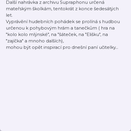
Další nahrávka z archivu Supraphonu určená
mateřským školkám, tentokrát z konce šedesátých
let.
Vyprávění hudebních pohádek se prolíná s hudbou
určenou k pohybovým hrám a tanečkům ( hra na
"kolo kolo mlýnské", na "šáteček, na "Elišku", na
"zajíčka" a mnoho dalších),
mohou být opět inspirací pro dnešní paní učitelky...