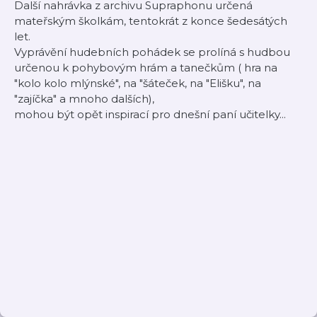
Další nahrávka z archivu Supraphonu určená
mateřským školkám, tentokrát z konce šedesátých
let.
Vyprávění hudebních pohádek se prolíná s hudbou
určenou k pohybovým hrám a tanečkům ( hra na
"kolo kolo mlýnské", na "šáteček, na "Elišku", na
"zajíčka" a mnoho dalších),
mohou být opět inspirací pro dnešní paní učitelky...