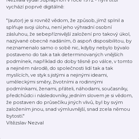
vychází poprvé digitálně:
"(autor) je si rovněž vědom, že způsob, jímž splnil a
splňuje svoji úlohu, není jeho výhradní osobní
zásluhou, že sebepříznivější založení pro takový úkol,
nazývané obecně nadáním, či aspoň disposibilitou, by
neznamenalo samo o sobě nic, kdyby nebylo bývalo
postaveno do tak a tak determinovaných vnějších
podmínek, například do doby těsně po válce, v tomto
a nejiném národě, do společnosti lidí tak a tak
myslících, ve styk s jistými a nejinými ideami,
uměleckými směry, životními a rodinnými
podmínkami, ženami, přáteli, náhodami, současníky,
předchůdci i následovníky, jedním slovem je si vědom,
že postaven do průsečíku jiných vlivů, byl by svým
založením jinou, snad výmluvnější, snad zcela němou
bytostí."
Vítězslav Nezval