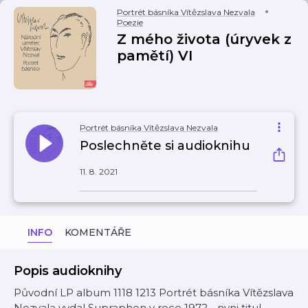
Portrét básníka Vítězslava Nezvala
Poezie
Z mého života (úryvek z
pamětí) VI
Portrét básníka Vítězslava Nezvala
Poslechněte si audioknihu
11. 8. 2021
INFO
KOMENTÁŘE
Popis audioknihy
Původní LP album 1118 1213 Portrét básníka Vítězslava
Nezvala vydal Supraphon v roce 1972 - nyni titul