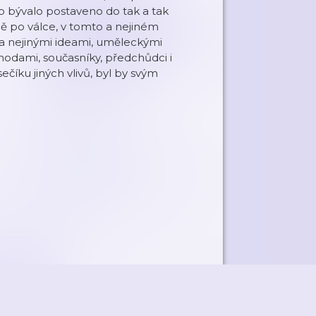
o bývalo postaveno do tak a tak
ě po válce, v tomto a nejiném
mi a nejinými ideami, uměleckými
hodami, současníky, předchůdci i
číku jiných vlivů, byl by svým