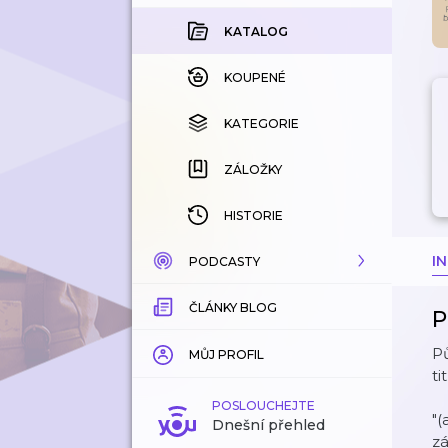
KATALOG
KOUPENÉ
KATEGORIE
ZÁLOŽKY
HISTORIE
I
PODCASTY
ČLÁNKY BLOG
KATALOG
P
Pů
KATEGORIE
MŮJ PROFIL
ti
ZÁLOŽKY
POSLOUCHEJTE
"(
Dnešní přehled
zá
LÍBÍ SE MI