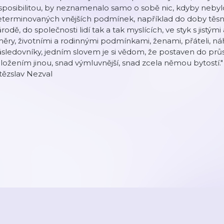
sposibilitou, by neznamenalo samo o sobě nic, kdyby nebyl
eterminovaných vnějších podmínek, například do doby těsn
rodě, do společnosti lidí tak a tak myslících, ve styk s jistý
ěry, životními a rodinnými podmínkami, ženami, přáteli, ná
sledovníky, jedním slovem je si vědom, že postaven do průse
ložením jinou, snad výmluvnější, snad zcela němou bytostí."
tězslav Nezval