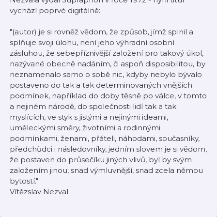
vychází poprvé digitálně:
"(autor) je si rovněž vědom, že způsob, jímž splnil a
splňuje svoji úlohu, není jeho výhradní osobní
zásluhou, že sebepříznivější založení pro takový úkol,
nazývané obecně nadáním, či aspoň disposibilitou, by
neznamenalo samo o sobě nic, kdyby nebylo bývalo
postaveno do tak a tak determinovaných vnějších
podmínek, například do doby těsně po válce, v tomto
a nejiném národě, do společnosti lidí tak a tak
myslících, ve styk s jistými a nejinými ideami,
uměleckými směry, životními a rodinnými
podmínkami, ženami, přáteli, náhodami, současníky,
předchůdci i následovníky, jedním slovem je si vědom,
že postaven do průsečíku jiných vlivů, byl by svým
založením jinou, snad výmluvnější, snad zcela němou
bytostí."
Vítězslav Nezval