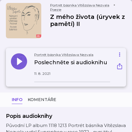
Portrét básníka Vítězslava Nezvala
Poezie
Z mého života (úryvek z
pamětí) II
Portrét básníka Vítězslava Nezvala
Poslechněte si audioknihu
11. 8. 2021
INFO
KOMENTÁŘE
Popis audioknihy
Původní LP album 1118 1213 Portrét básníka Vítězslava
Nezvala vydal Supraphon v roce 1972 - nyni titul