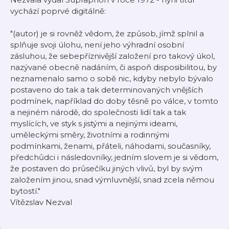
vychází poprvé digitálně:
"(autor) je si rovněž vědom, že způsob, jímž splnil a
splňuje svoji úlohu, není jeho výhradní osobní
zásluhou, že sebepříznivější založení pro takový úkol,
nazývané obecně nadáním, či aspoň disposibilitou, by
neznamenalo samo o sobě nic, kdyby nebylo bývalo
postaveno do tak a tak determinovaných vnějších
podmínek, například do doby těsně po válce, v tomto
a nejiném národě, do společnosti lidí tak a tak
myslících, ve styk s jistými a nejinými ideami,
uměleckými směry, životními a rodinnými
podmínkami, ženami, přáteli, náhodami, současníky,
předchůdci i následovníky, jedním slovem je si vědom,
že postaven do průsečíku jiných vlivů, byl by svým
založením jinou, snad výmluvnější, snad zcela němou
bytostí."
Vítězslav Nezval