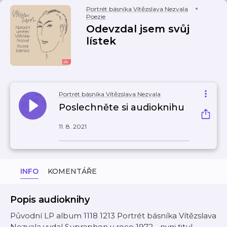
Portrét básníka Vítězslava Nezvala
Poezie
Odevzdal jsem svůj
lístek
Portrét básníka Vítězslava Nezvala
Poslechněte si audioknihu
11. 8. 2021
INFO
KOMENTÁŘE
Popis audioknihy
Původní LP album 1118 1213 Portrét básníka Vítězslava
Nezvala vydal Supraphon v roce 1972 - nyni titul