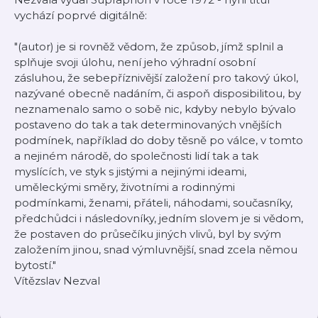
vychází poprvé digitálně:
"(autor) je si rovněž vědom, že způsob, jímž splnil a
splňuje svoji úlohu, není jeho výhradní osobní
zásluhou, že sebepříznivější založení pro takový úkol,
nazývané obecně nadáním, či aspoň disposibilitou, by
neznamenalo samo o sobě nic, kdyby nebylo bývalo
postaveno do tak a tak determinovaných vnějších
podmínek, například do doby těsně po válce, v tomto
a nejiném národě, do společnosti lidí tak a tak
myslících, ve styk s jistými a nejinými ideami,
uměleckými směry, životními a rodinnými
podmínkami, ženami, přáteli, náhodami, současníky,
předchůdci i následovníky, jedním slovem je si vědom,
že postaven do průsečíku jiných vlivů, byl by svým
založením jinou, snad výmluvnější, snad zcela němou
bytostí."
Vítězslav Nezval