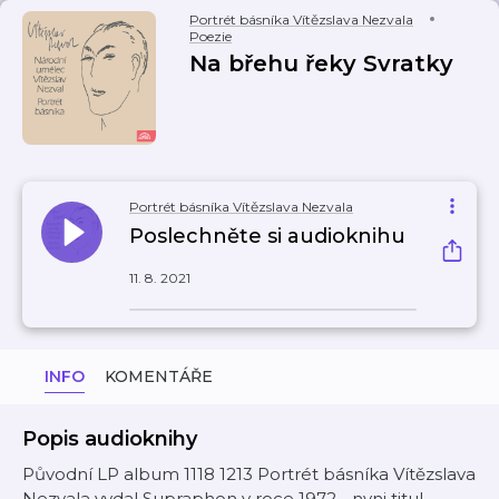
Portrét básníka Vítězslava Nezvala
Poezie
Na břehu řeky Svratky
Portrét básníka Vítězslava Nezvala
Poslechněte si audioknihu
11. 8. 2021
INFO
KOMENTÁŘE
Popis audioknihy
Původní LP album 1118 1213 Portrét básníka Vítězslava
Nezvala vydal Supraphon v roce 1972 - nyni titul